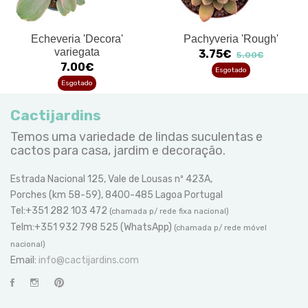
Echeveria 'Decora'
Pachyveria 'Rough'
variegata
3.75€
5.00€
7.00€
Esgotado
Esgotado
Cactijardins
Temos uma variedade de lindas suculentas e
cactos para casa, jardim e decoração.
Estrada Nacional 125, Vale de Lousas nº 423A,
Porches (km 58-59), 8400-485 Lagoa Portugal
Tel:+351 282 103 472
(chamada p/ rede fixa nacional)
Telm:+351 932 798 525 (WhatsApp)
(chamada p/ rede móvel
nacional)
Email:
info@cactijardins.com