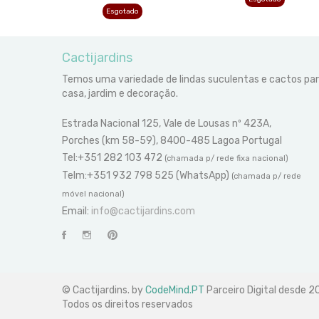
Esgotado
Cactijardins
Temos uma variedade de lindas suculentas e cactos pa
casa, jardim e decoração.
Estrada Nacional 125, Vale de Lousas nº 423A,
Porches (km 58-59), 8400-485 Lagoa Portugal
Tel:+351 282 103 472
(chamada p/ rede fixa nacional)
Telm:+351 932 798 525 (WhatsApp)
(chamada p/ rede
móvel nacional)
Email:
info@cactijardins.com
© Cactijardins. by
CodeMind.PT
Parceiro Digital desde 
Todos os direitos reservados