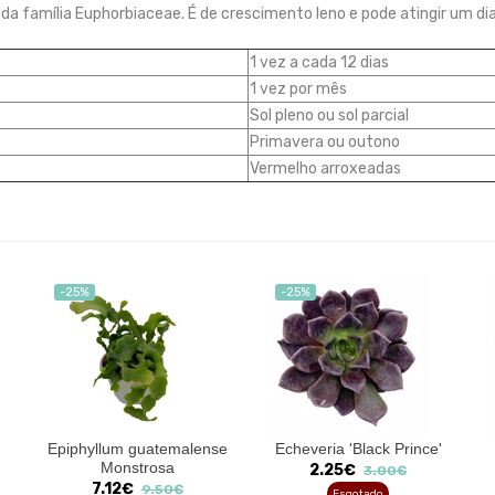
e da família Euphorbiaceae. É de crescimento leno e pode atingir um 
1 vez a cada 12 dias
1 vez por mês
Sol pleno ou sol parcial
Primavera ou outono
Vermelho arroxeadas
-25%
-25%
Epiphyllum guatemalense
Echeveria 'Black Prince'
Monstrosa
2.25€
3.00€
7.12€
9.50€
Esgotado