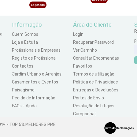
Esgotado
Informação
Área do Cliente
S
R
ra
Quem Somos
Login
p
Loja e Estufa
Recuperar Password
Profissionais e Empresas
Ver Carrinho
Registo de Profissional
Consultar Encomendas
Contactos
Favoritos
Jardim Urbano e Arranjos
Termos de utilização
Casamentos e Eventos
Politica de Privacidade
Paisagismo
Entregas e Devoluções
Pedido de Informação
Portes de Envio
FAQs - Ajuda
Resolução de Litígios
Campanhas
2019 - TOP 5% MELHORES PME