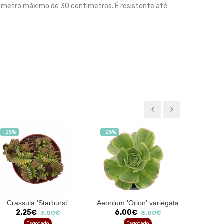
diametro máximo de 30 centimetros. É resistente até
-25%
-25%
-25%
Crassula 'Starburst'
Aeonium 'Orion' variegata
Crassu
2.25€
6.00€
2
3.00€
8.00€
Esgotado
Esgotado