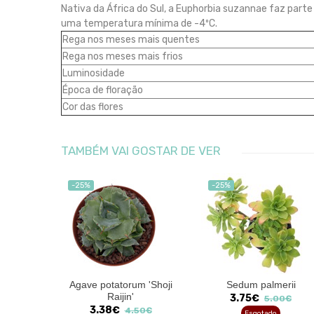
Nativa da África do Sul, a Euphorbia suzannae faz part
uma temperatura mínima de -4ºC.
Rega nos meses mais quentes
Rega nos meses mais frios
Luminosidade
Época de floração
Cor das flores
TAMBÉM VAI GOSTAR DE VER
-25%
-25%
lii
Agave potatorum 'Shoji
Sedum palmerii
Raijin'
3.75€
90€
5.00€
3.38€
4.50€
Esgotado