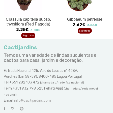
Crassula capitella subsp.
Gibbaeum petrense
thyrsiflora (Red Pagoda)
2.62€
3.50€
2.25€
3.00€
Esgotado
Esgotado
Cactijardins
Temos uma variedade de lindas suculentas e
cactos para casa, jardim e decoração.
Estrada Nacional 125, Vale de Lousas nº 423A,
Porches (km 58-59), 8400-485 Lagoa Portugal
Tel:+351 282 103 472
(chamada p/ rede fixa nacional)
Telm:+351 932 798 525 (WhatsApp)
(chamada p/ rede móvel
nacional)
Email:
info@cactijardins.com