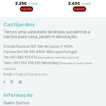
2.25€
2.62€
3.00€
3.50€
Esgotado
Esgotado
Cactijardins
Temos uma variedade de lindas suculentas e
cactos para casa, jardim e decoração.
Estrada Nacional 125, Vale de Lousas nº 423A,
Porches (km 58-59), 8400-485 Lagoa Portugal
Tel:+351 282 103 472
(chamada p/ rede fixa nacional)
Telm:+351 932 798 525 (WhatsApp)
(chamada p/ rede móvel
nacional)
Email:
info@cactijardins.com
Informação
Quem Somos