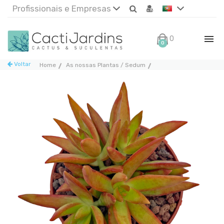
Profissionais e Empresas
0€
0
Voltar
Home
As nossas Plantas / Sedum