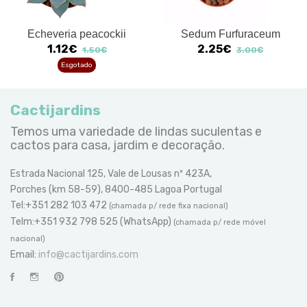
Echeveria peacockii
Sedum Furfuraceum
1.12€
2.25€
1.50€
3.00€
Esgotado
Cactijardins
Temos uma variedade de lindas suculentas e
cactos para casa, jardim e decoração.
Estrada Nacional 125, Vale de Lousas nº 423A,
Porches (km 58-59), 8400-485 Lagoa Portugal
Tel:+351 282 103 472
(chamada p/ rede fixa nacional)
Telm:+351 932 798 525 (WhatsApp)
(chamada p/ rede móvel
nacional)
Email:
info@cactijardins.com