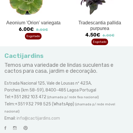
Aeonium 'Orion' variegata
Tradescantia pallida
purpurea
6.00€
8.00€
4.50€
6.00€
Esgotado
Esgotado
Cactijardins
Temos uma variedade de lindas suculentas e
cactos para casa, jardim e decoração.
Estrada Nacional 125, Vale de Lousas nº 423A,
Porches (km 58-59), 8400-485 Lagoa Portugal
Tel:+351 282 103 472
(chamada p/ rede fixa nacional)
Telm:+351 932 798 525 (WhatsApp)
(chamada p/ rede móvel
nacional)
Email:
info@cactijardins.com