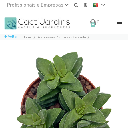
Profissionais e Empresas
0€
0
Voltar
Home
As nossas Plantas / Crassula