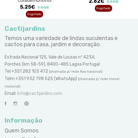
colademononis
2.62€
3.50€
5.25€
7.00€
Esgotado
Esgotado
Cactijardins
Temos uma variedade de lindas suculentas e
cactos para casa, jardim e decoração.
Estrada Nacional 125, Vale de Lousas nº 423A,
Porches (km 58-59), 8400-485 Lagoa Portugal
Tel:+351 282 103 472
(chamada p/ rede fixa nacional)
Telm:+351 932 798 525 (WhatsApp)
(chamada p/ rede móvel
nacional)
Email:
info@cactijardins.com
Informação
Quem Somos