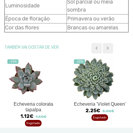
Sol parcial ou meia
Luminosidade
sombra
Época de floração
Primavera ou verão
Cor das flores
Brancas ou amarelas
TAMBÉM VAI GOSTAR DE VER
-25%
-25%
Echeveria colorata
Echeveria 'Violet Queen'
tapalpa
2.25€
3.00€
1.12€
1.50€
Esgotado
Esgotado