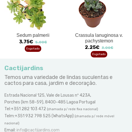
Sedum palmerii
Crassula lanuginosa v.
pachystemon
3.75€
5.00€
2.25€
3.00€
Esgotado
Esgotado
Cactijardins
Temos uma variedade de lindas suculentas e
cactos para casa, jardim e decoração.
Estrada Nacional 125, Vale de Lousas nº 423A,
Porches (km 58-59), 8400-485 Lagoa Portugal
Tel:+351 282 103 472
(chamada p/ rede fixa nacional)
Telm:+351 932 798 525 (WhatsApp)
(chamada p/ rede móvel
nacional)
Email:
info@cactijardins.com