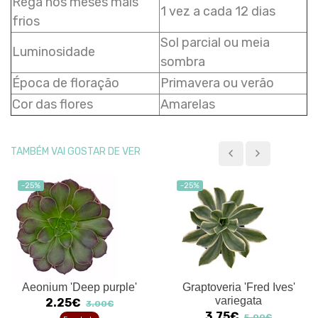
Rega nos meses mais
1 vez a cada 12 dias
frios
Sol parcial ou meia
Luminosidade
sombra
Época de floração
Primavera ou verão
Cor das flores
Amarelas
TAMBÉM VAI GOSTAR DE VER
-25%
-25%
Aeonium 'Deep purple'
Graptoveria 'Fred Ives'
variegata
2.25€
3.00€
3.75€
5.00€