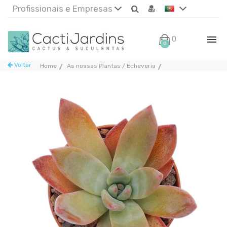
Profissionais e Empresas
0€
0
Voltar
Home
As nossas Plantas / Echeveria