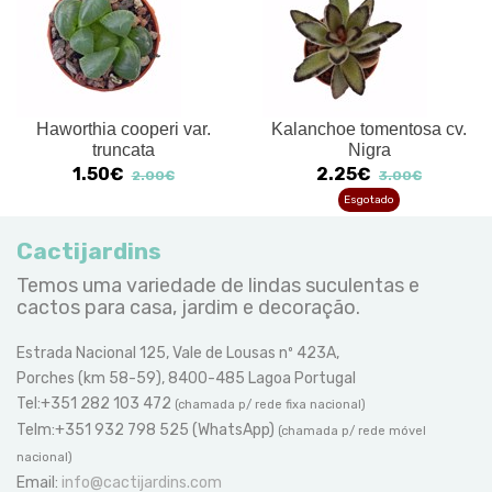
Haworthia cooperi var.
Kalanchoe tomentosa cv.
truncata
Nigra
1.50€
2.25€
2.00€
3.00€
Esgotado
Cactijardins
Temos uma variedade de lindas suculentas e
cactos para casa, jardim e decoração.
Estrada Nacional 125, Vale de Lousas nº 423A,
Porches (km 58-59), 8400-485 Lagoa Portugal
Tel:+351 282 103 472
(chamada p/ rede fixa nacional)
Telm:+351 932 798 525 (WhatsApp)
(chamada p/ rede móvel
nacional)
Email:
info@cactijardins.com