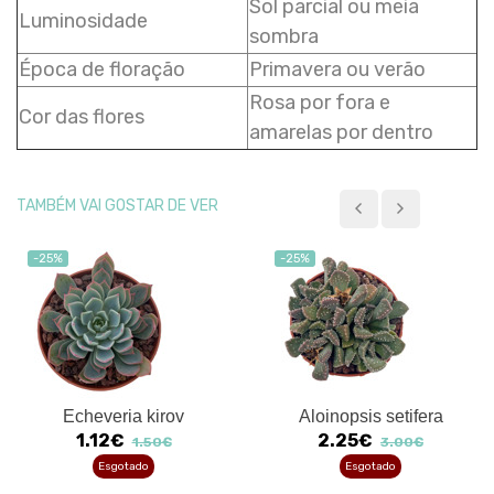
Sol parcial ou meia
Luminosidade
sombra
Época de floração
Primavera ou verão
Rosa por fora e
Cor das flores
amarelas por dentro
TAMBÉM VAI GOSTAR DE VER
-25%
-25%
Echeveria kirov
Aloinopsis setifera
1.12€
2.25€
1.50€
3.00€
Esgotado
Esgotado