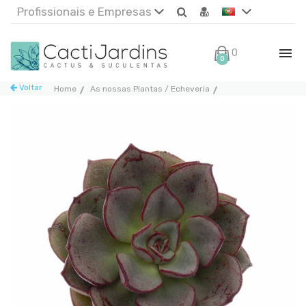
Profissionais e Empresas
0€
0
Voltar
Home
As nossas Plantas / Echeveria