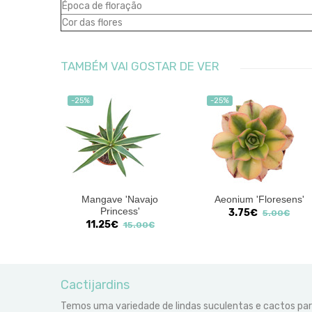
Época de floração
Cor das flores
TAMBÉM VAI GOSTAR DE VER
-25%
-25%
'Amarna'
Mangave 'Navajo
Aeonium 'Floresens'
Princess'
3.75€
00€
5.00€
11.25€
15.00€
Cactijardins
Temos uma variedade de lindas suculentas e cactos pa