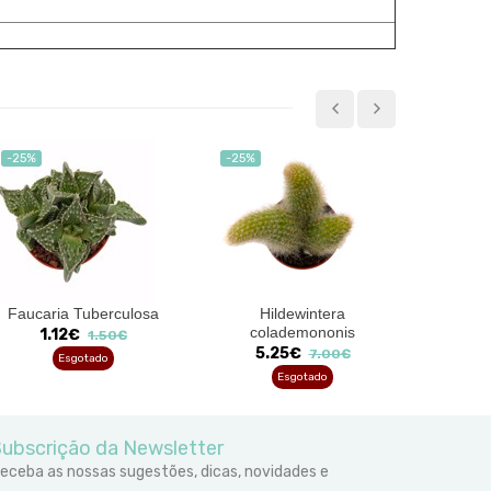
-25%
-25%
Faucaria Tuberculosa
Hildewintera
Gy
colademononis
mihanov
1.12€
1.50€
5.25€
7.00€
Esgotado
Esgotado
ubscrição da Newsletter
eceba as nossas sugestões, dicas, novidades e