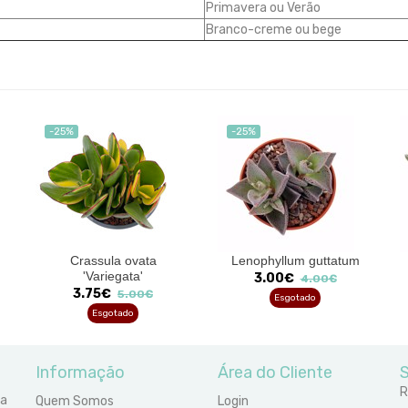
Primavera ou Verão
Branco-creme ou bege
-25%
-25%
Crassula ovata
Lenophyllum guttatum
'Variegata'
3.00€
4.00€
3.75€
5.00€
Esgotado
Esgotado
Informação
Área do Cliente
S
R
ra
Quem Somos
Login