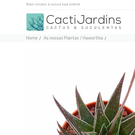
Bem vindos à nossa loja online!
Home
As nossas Plantas / Haworthia