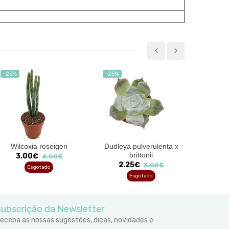
-25%
-25%
-25%
Wilcoxia roseigeri
Dudleya pulverulenta x
Echeve
brittonii
3.00€
1
4.00€
2.25€
3.00€
Esgotado
Esgotado
ubscrição da Newsletter
eceba as nossas sugestões, dicas, novidades e