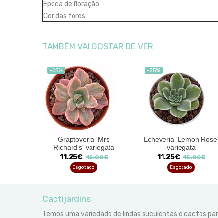
Epoca de floração
Cor das fores
TAMBÉM VAI GOSTAR DE VER
-25%
-25%
 Vader'
Graptoveria 'Mrs
Echeveria 'Lemon Rose
Richard's' variegata
variegata
0€
11.25€
11.25€
15.00€
15.00€
Esgotado
Esgotado
Cactijardins
Temos uma variedade de lindas suculentas e cactos pa