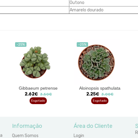
Outono
Amarelo dourado
-25%
-25%
'
Gibbaeum petrense
Aloinopsis spathulata
2.62€
2.25€
3.50€
3.00€
Esgotado
Esgotado
Informação
Área do Cliente
S
R
ra
Quem Somos
Login