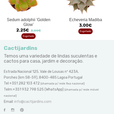
Sedum adolphii 'Golden
Echeveria Madiba
Glow'
3.00€
2.25€
3.00€
Esgotado
Esgotado
Cactijardins
Temos uma variedade de lindas suculentas e
cactos para casa, jardim e decoração.
Estrada Nacional 125, Vale de Lousas nº 423A,
Porches (km 58-59), 8400-485 Lagoa Portugal
Tel:+351 282 103 472
(chamada p/ rede fixa nacional)
Telm:+351 932 798 525 (WhatsApp)
(chamada p/ rede móvel
nacional)
Email:
info@cactijardins.com