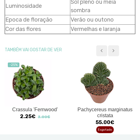
Sol pleno ou meia
Luminosidade
sombra
Epoca de floração
Verão ou outono
Cor das flores
Vermelhas e laranja
TAMBÉM VAI GOSTAR DE VER
-25%
Crassula 'Fernwood'
Pachycereus marginatus
cristata
2.25€
3.00€
55.00€
Esgotado