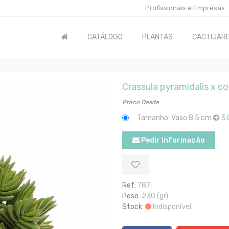
Profissionais e Empresas
CATÁLOGO
PLANTAS
CACTIJARD
Crassula pyramidalis x c
Preco Desde
Tamanho: Vaso 8.5 cm
3.
Pedir Informação
Ref:
787
Peso:
230 (gr)
Stock:
Indisponível.