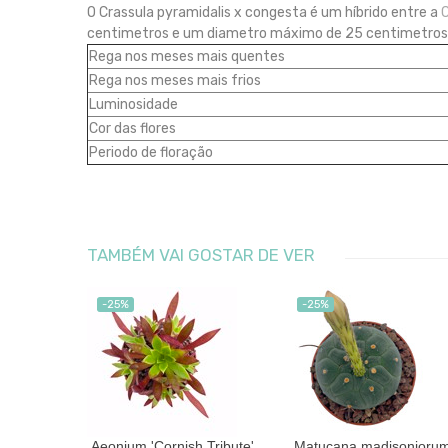
O Crassula pyramidalis x congesta é um híbrido entre a
C
centimetros e um diametro máximo de 25 centimetros. 
Rega nos meses mais quentes
Rega nos meses mais frios
Luminosidade
Cor das flores
Periodo de floração
TAMBÉM VAI GOSTAR DE VER
-25%
-25%
oreum
Aeonium 'Cornish Tribute'
Matucana madisonioru