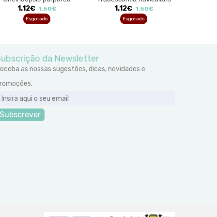
'
1.12€
1.12€
1.50€
1.50€
1
Esgotado
Esgotado
ubscrição da Newsletter
eceba as nossas sugestões, dicas, novidades e
romoções.
Subscrever