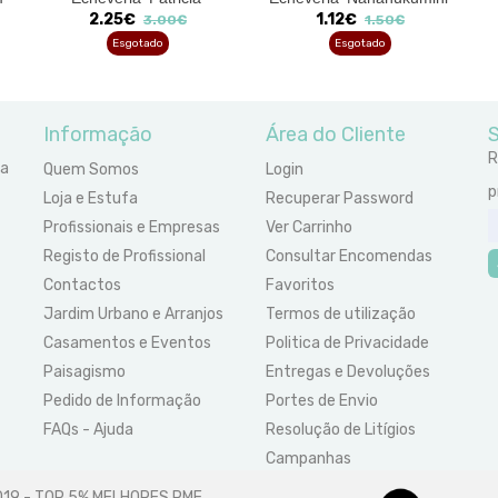
2.25€
1.12€
3.00€
1.50€
Esgotado
Esgotado
Informação
Área do Cliente
S
R
ra
Quem Somos
Login
p
Loja e Estufa
Recuperar Password
Profissionais e Empresas
Ver Carrinho
Registo de Profissional
Consultar Encomendas
Contactos
Favoritos
Jardim Urbano e Arranjos
Termos de utilização
Casamentos e Eventos
Politica de Privacidade
Paisagismo
Entregas e Devoluções
Pedido de Informação
Portes de Envio
FAQs - Ajuda
Resolução de Litígios
Campanhas
2019 - TOP 5% MELHORES PME