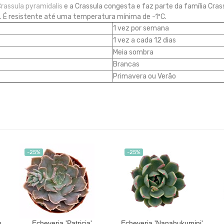
rassula pyramidalis
e a Crassula congesta e faz parte da família Cra
É resistente até uma temperatura mínima de -1ºC.
1 vez por semana
1 vez a cada 12 dias
Meia sombra
Brancas
Primavera ou Verão
-25%
-25%
m
Echeveria 'Patricia'
Echeveria 'Nanahukumini'