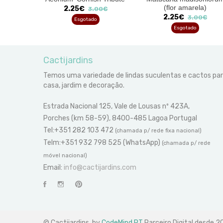
evertido
(flor amarela)
2.25€
3.00€
2.25€
00€
3.00€
Esgotado
Esgotado
Cactijardins
Temos uma variedade de lindas suculentas e cactos pa
casa, jardim e decoração.
Estrada Nacional 125, Vale de Lousas nº 423A,
Porches (km 58-59), 8400-485 Lagoa Portugal
Tel:+351 282 103 472
(chamada p/ rede fixa nacional)
Telm:+351 932 798 525 (WhatsApp)
(chamada p/ rede
móvel nacional)
Email:
info@cactijardins.com
© Cactijardins. by
CodeMind.PT
Parceiro Digital desde 