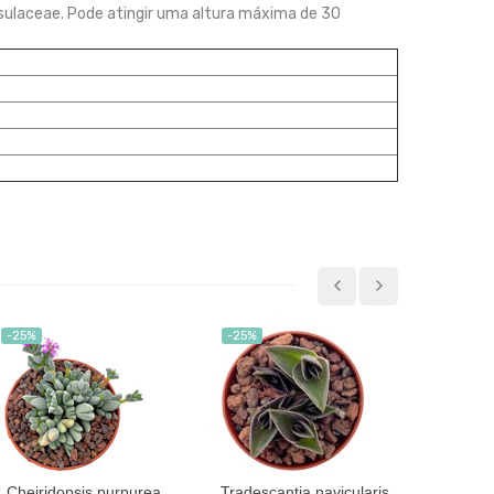
ssulaceae. Pode atingir uma altura máxima de 30
-25%
-25%
-25%
Cheiridopsis purpurea
Tradescantia navicularis
Se