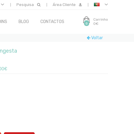
Pesquisa
Área Cliente
Carrinho
INS
BLOG
CONTACTOS
0€
0
Voltar
ongesta
00€