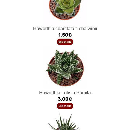
Haworthia coarctata f. chalwinii
1.50€
Esgotado
Haworthia Tulista Pumila
3.00€
Esgotado