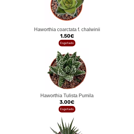
Haworthia coarctata f. chalwinii
1.50€
Esgotado
Haworthia Tulista Pumila
3.00€
Esgotado