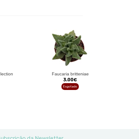
lection
Faucaria britteniae
3.00€
Esgotado
ubscrição da Newsletter