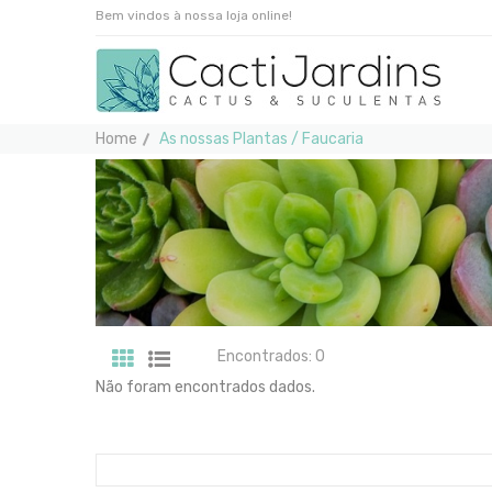
Bem vindos à nossa loja online!
Home
As nossas Plantas / Faucaria
Encontrados: 0
Não foram encontrados dados.