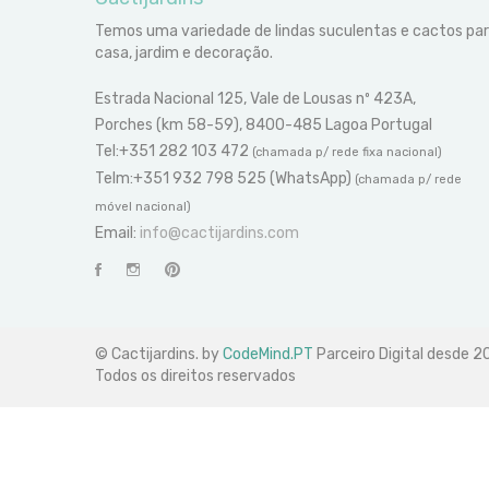
Temos uma variedade de lindas suculentas e cactos pa
casa, jardim e decoração.
Estrada Nacional 125, Vale de Lousas nº 423A,
Porches (km 58-59), 8400-485 Lagoa Portugal
Tel:+351 282 103 472
(chamada p/ rede fixa nacional)
Telm:+351 932 798 525 (WhatsApp)
(chamada p/ rede
móvel nacional)
Email:
info@cactijardins.com
© Cactijardins. by
CodeMind.PT
Parceiro Digital desde 
Todos os direitos reservados