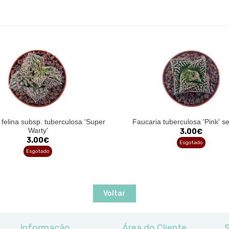
 felina subsp. tuberculosa 'Super
Faucaria tuberculosa 'Pink' se
Warty'
3.00€
3.00€
Esgotado
Esgotado
Voltar
Informação
Área do Cliente
S